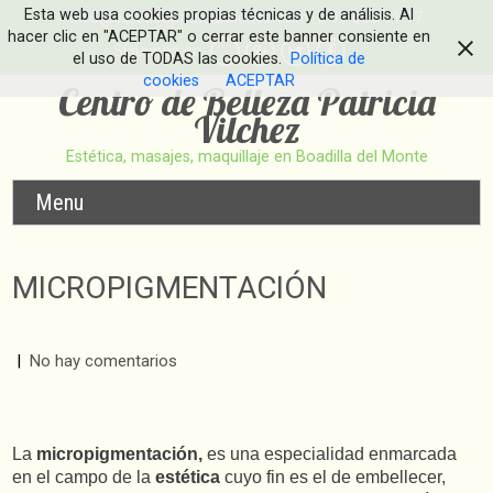
Esta web usa cookies propias técnicas y de análisis. Al
info@esteticapatriciavilchez.com
| 91 633 91 17
hacer clic en "ACEPTAR" o cerrar este banner consiente en
Síguenos en
el uso de TODAS las cookies.
Política de
cookies
ACEPTAR
Centro de Belleza Patricia
Vilchez
Estética, masajes, maquillaje en Boadilla del Monte
Menu
MICROPIGMENTACIÓN
|
No hay comentarios
La
micropigmentación,
es una especialidad enmarcada
en el campo de la
estética
cuyo fin es el de embellecer,