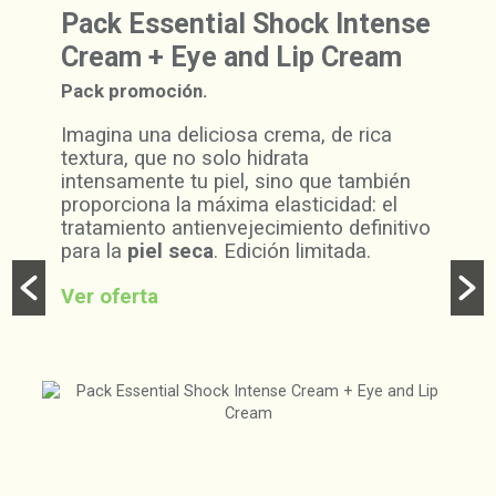
ential Shock Intense
Pack Diam
Eye and Lip Cream
Diamond E
NATURA B
ión.
Pack promoción
deliciosa crema, de rica
 no solo hidrata
Diamond Extr
 tu piel, sino que también
si buscas comb
la máxima elasticidad: el
signos de la ed
antienvejecimiento definitivo
extrema: la se
seca
. Edición limitada.
crema de tratam
despertar la en
activar su sis
sentirse mucho
vital. Tu piel s
una aplicación,
completamente h
una apariencia
rejuvenecida
.
Ver oferta