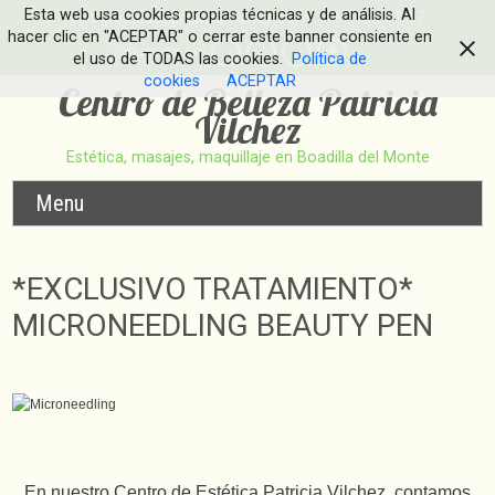
Esta web usa cookies propias técnicas y de análisis. Al
info@esteticapatriciavilchez.com
| 91 633 91 17
hacer clic en "ACEPTAR" o cerrar este banner consiente en
Síguenos en
el uso de TODAS las cookies.
Política de
cookies
ACEPTAR
Centro de Belleza Patricia
Vilchez
Estética, masajes, maquillaje en Boadilla del Monte
Menu
*EXCLUSIVO TRATAMIENTO*
MICRONEEDLING BEAUTY PEN
En nuestro Centro de Estética Patricia Vilchez, contamos