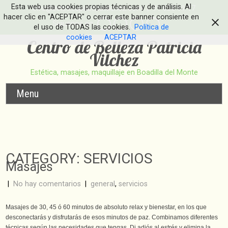
Esta web usa cookies propias técnicas y de análisis. Al
info@esteticapatriciavilchez.com
| 91 633 91 17
hacer clic en "ACEPTAR" o cerrar este banner consiente en
Síguenos en
el uso de TODAS las cookies.
Política de
cookies
ACEPTAR
Centro de Belleza Patricia
Vilchez
Estética, masajes, maquillaje en Boadilla del Monte
Menu
CATEGORY: SERVICIOS
Masajes
|
No hay comentarios
|
general
,
servicios
Masajes de 30, 45 ó 60 minutos de absoluto relax y bienestar, en los que
desconectarás y disfrutarás de esos minutos de paz. Combinamos diferentes
técnicas según las necesidades que tengas. Di adiós al estrés y elimina la