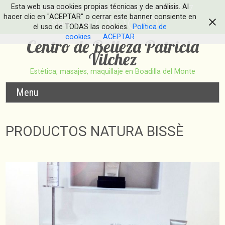
Esta web usa cookies propias técnicas y de análisis. Al
info@esteticapatriciavilchez.com
| 91 633 91 17
hacer clic en "ACEPTAR" o cerrar este banner consiente en
Síguenos en
el uso de TODAS las cookies.
Política de
cookies
ACEPTAR
Centro de Belleza Patricia
Vilchez
Estética, masajes, maquillaje en Boadilla del Monte
Menu
PRODUCTOS NATURA BISSÈ